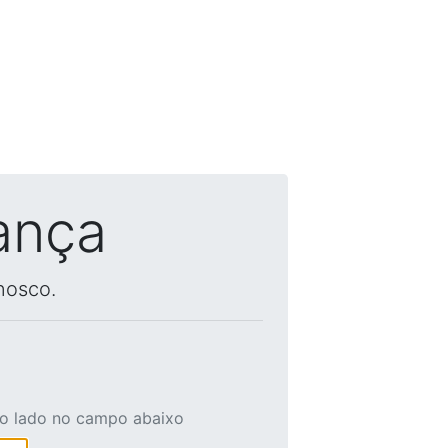
ança
nosco.
ao lado no campo abaixo