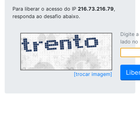
Para liberar o acesso
do IP
216.73.216.79
,
responda ao desafio abaixo.
Digite 
lado no
[trocar imagem]