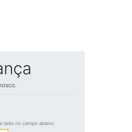
ança
nosco.
ao lado no campo abaixo