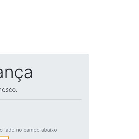
ança
nosco.
ao lado no campo abaixo