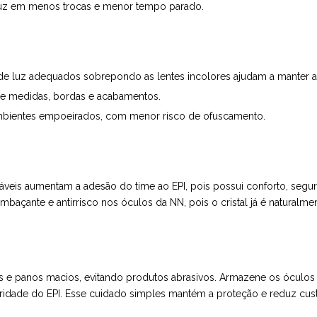
raduz em menos trocas e menor tempo parado.
 de luz adequados sobrepondo as lentes incolores ajudam a manter a 
 de medidas, bordas e acabamentos.
ambientes empoeirados, com menor risco de ofuscamento.
veis aumentam a adesão do time ao EPI, pois possui conforto, segur
mbaçante e antirrisco nos óculos da NN, pois o cristal já é naturalmen
ras e panos macios, evitando produtos abrasivos. Armazene os óculo
idade do EPI. Esse cuidado simples mantém a proteção e reduz cust