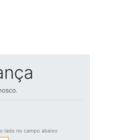
ança
nosco.
ao lado no campo abaixo