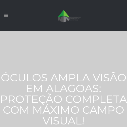
ÓCULOS AMPLA VISÃO
EM ALAGOAS:
PROTEÇÃO COMPLETA
COM MÁXIMO CAMPO
VISUAL!