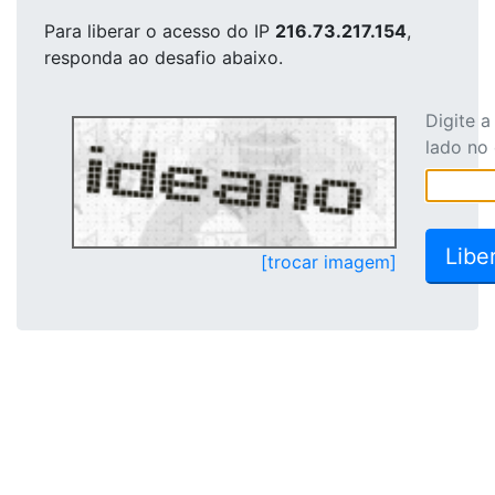
Para liberar o acesso
do IP
216.73.217.154
,
responda ao desafio abaixo.
Digite 
lado no
[trocar imagem]