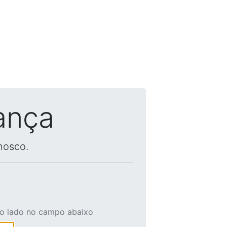
ança
nosco.
ao lado no campo abaixo