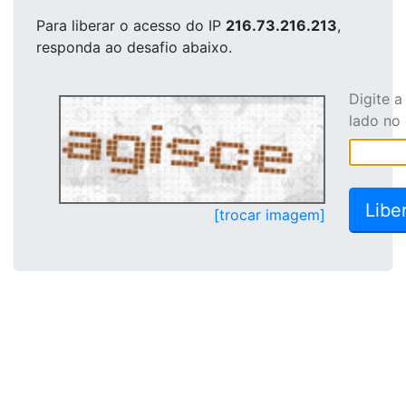
Para liberar o acesso
do IP
216.73.216.213
,
responda ao desafio abaixo.
Digite 
lado no
[trocar imagem]