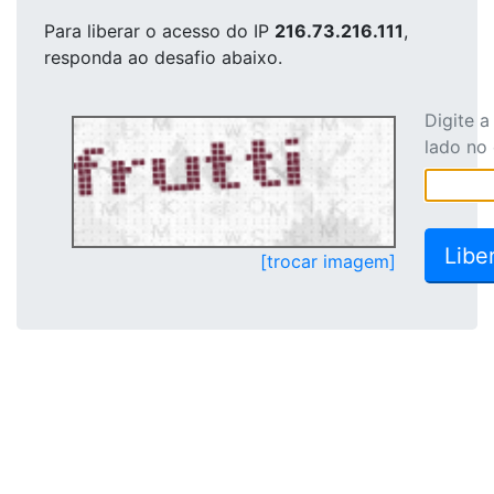
Para liberar o acesso
do IP
216.73.216.111
,
responda ao desafio abaixo.
Digite 
lado no
[trocar imagem]