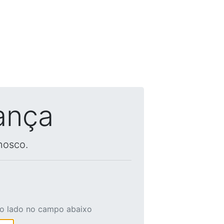
ança
nosco.
ao lado no campo abaixo