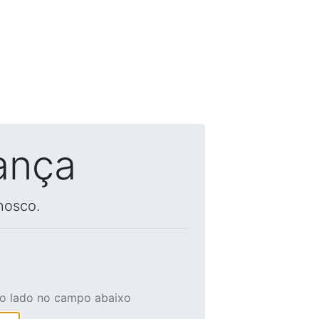
ança
nosco.
ao lado no campo abaixo