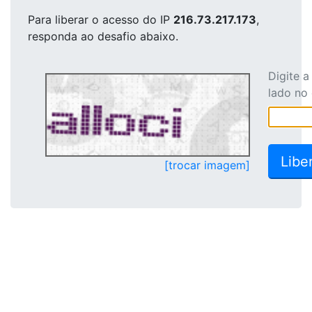
Para liberar o acesso
do IP
216.73.217.173
,
responda ao desafio abaixo.
Digite 
lado no
[trocar imagem]