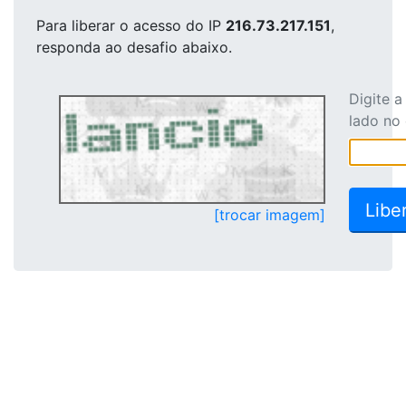
Para liberar o acesso
do IP
216.73.217.151
,
responda ao desafio abaixo.
Digite 
lado no
[trocar imagem]