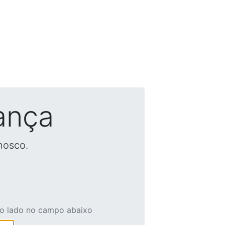
ança
nosco.
ao lado no campo abaixo