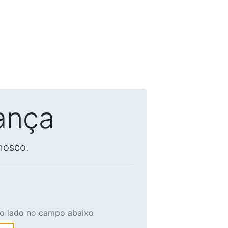
ança
nosco.
ao lado no campo abaixo