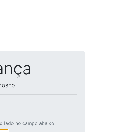
ança
nosco.
ao lado no campo abaixo