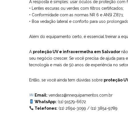
A resposta é simples: usar óculos de proteção com f
• Lentes escuras ou verdes com filtros certificados;
• Conformidade com as normas NR 6 e ANSI Z87.1;
• Boa vedação lateral e conforto para uso prolongad
Além do equipamento certo, é essencial treinar a equ
A
proteção UV e infravermelha em Salvador
não
seu negócio crescer. Se você precisa de ajuda para 
tecnologia e mais de 50 anos de experiência no setor
Então, se você ainda tem dúvidas sobre
proteção U
Email:
vendas1@nnequipamentos.com.br
WhatsApp:
(11) 91579-6672
Telefones:
(11) 2694-3099
/
(11) 3854-9789