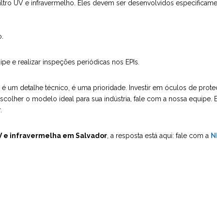
iltro UV e infravermelho. Eles devem ser desenvolvidos especificamen
o.
ipe e realizar inspeções periódicas nos EPIs.
 é um detalhe técnico, é uma prioridade. Investir em óculos de prot
escolher o modelo ideal para sua indústria, fale com a nossa equipe.
.
V e infravermelha em Salvador
, a resposta está aqui: fale com a
N