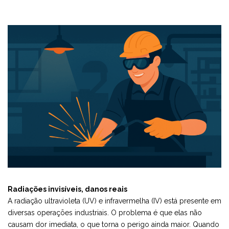
Radiações invisíveis, danos reais
A radiação ultravioleta (UV) e infravermelha (IV) está presente em
diversas operações industriais. O problema é que elas não
causam dor imediata, o que torna o perigo ainda maior. Quando