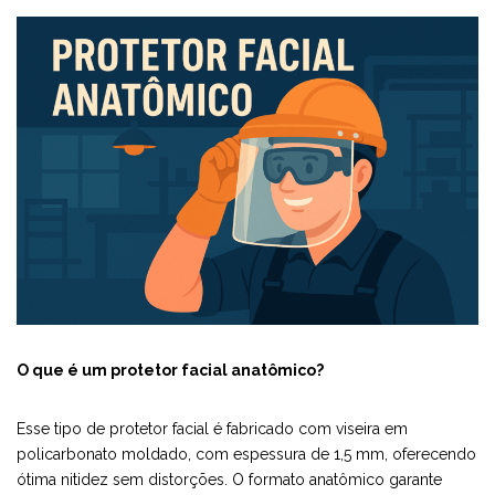
O que é um protetor facial anatômico?
Esse tipo de protetor facial é fabricado com viseira em
policarbonato moldado, com espessura de 1,5 mm, oferecendo
ótima nitidez sem distorções. O formato anatômico garante