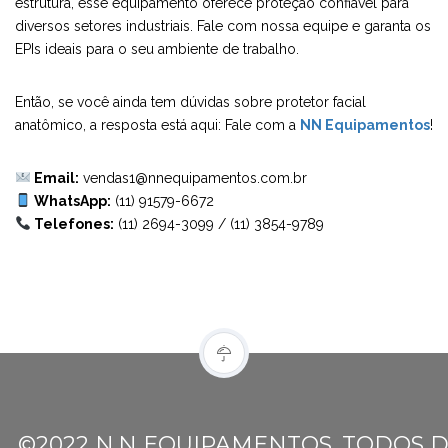
estrutura, esse equipamento oferece proteção confiável para
diversos setores industriais. Fale com nossa equipe e garanta os
EPIs ideais para o seu ambiente de trabalho.
Então, se você ainda tem dúvidas sobre protetor facial
anatômico, a resposta está aqui: Fale com a
NN Equipamentos
!
Email:
vendas1@nnequipamentos.com.br
WhatsApp:
(11) 91579-6672
Telefones:
(11) 2694-3099
/
(11) 3854-9789
©2022 N.N EQUIPAMENTOS. TODOS D