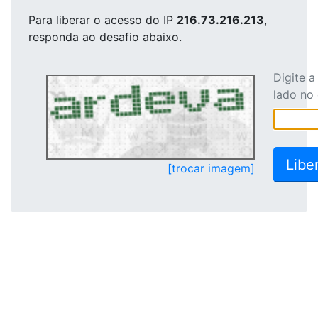
Para liberar o acesso
do IP
216.73.216.213
,
responda ao desafio abaixo.
Digite 
lado no
[trocar imagem]