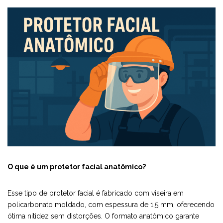
O que é um protetor facial anatômico?
Esse tipo de protetor facial é fabricado com viseira em
policarbonato moldado, com espessura de 1,5 mm, oferecendo
ótima nitidez sem distorções. O formato anatômico garante