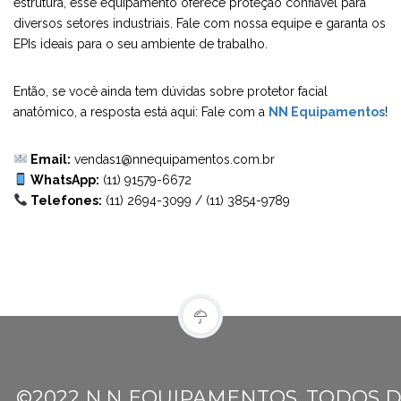
estrutura, esse equipamento oferece proteção confiável para
diversos setores industriais. Fale com nossa equipe e garanta os
EPIs ideais para o seu ambiente de trabalho.
Então, se você ainda tem dúvidas sobre protetor facial
anatômico, a resposta está aqui: Fale com a
NN Equipamentos
!
Email:
vendas1@nnequipamentos.com.br
WhatsApp:
(11) 91579-6672
Telefones:
(11) 2694-3099
/
(11) 3854-9789
©2022 N.N EQUIPAMENTOS. TODOS D