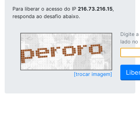
Para liberar o acesso
do IP
216.73.216.15
,
responda ao desafio abaixo.
Digite 
lado no
[trocar imagem]