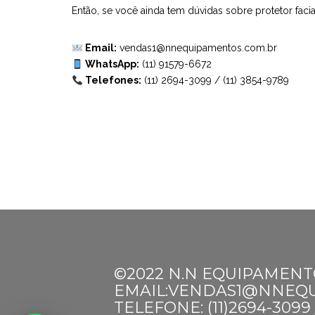
Então, se você ainda tem dúvidas sobre protetor faci
Email:
vendas1@nnequipamentos.com.br
WhatsApp:
(11) 91579-6672
Telefones:
(11) 2694-3099
/
(11) 3854-9789
©2022 N.N EQUIPAMENT
EMAIL:VENDAS1@NNEQ
TELEFONE: (11)2694-3099 /