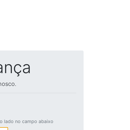
ança
nosco.
ao lado no campo abaixo