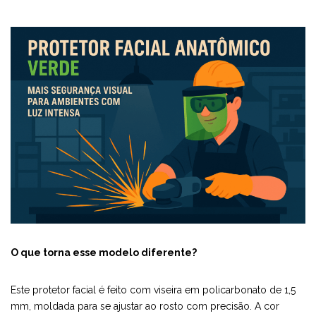
O que torna esse modelo diferente?
Este protetor facial é feito com viseira em policarbonato de 1,5
mm, moldada para se ajustar ao rosto com precisão. A cor