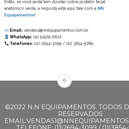
Então, se você ainda tem dúvidas sobre protetor facial
anatômico verde, a resposta está aqui: fale com a
NN
Equipamentos
!
Email:
vendas1@nnequipamentos.com.br
WhatsApp:
(11) 91579-6672
Telefones:
(11) 2694-3099
/
(11) 3854-9789
©2022 N.N EQUIPAMENTOS. TODOS D
RESERVADOS
EMAIL:VENDAS1@NNEQUIPAMENTOS
TELEFONE: (11)2694-3099 / (11)3854