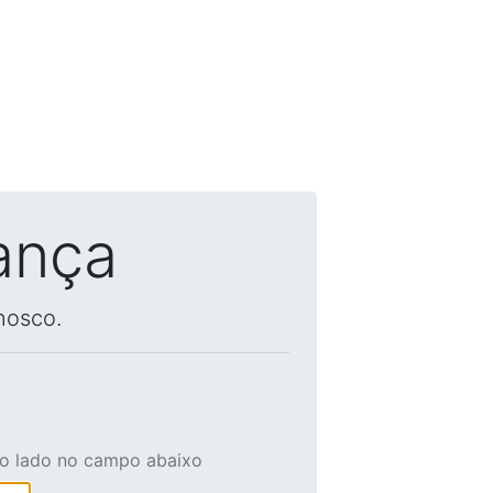
ança
nosco.
ao lado no campo abaixo