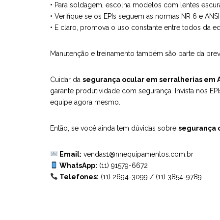
• Para soldagem, escolha modelos com lentes escura
• Verifique se os EPIs seguem as normas NR 6 e ANSI
• E claro, promova o uso constante entre todos da eq
Manutenção e treinamento também são parte da preven
Cuidar da
segurança ocular em serralherias em 
garante produtividade com segurança. Invista nos EP
equipe agora mesmo.
Então, se você ainda tem dúvidas sobre
segurança o
Email:
vendas1@nnequipamentos.com.br
WhatsApp:
(11) 91579-6672
Telefones:
(11) 2694-3099
/
(11) 3854-9789