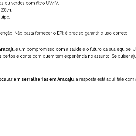
s ou verdes com filtro UV/IV.
 Z87.1.
uipe.
ção. Não basta fornecer o EPI: é preciso garantir o uso correto.
Aracaju
é um compromisso com a saúde e o futuro da sua equipe. Uma
Is certos e conte com quem tem experiência no assunto. Se quiser aj
cular em serralherias em Aracaju
, a resposta está aqui: fale com