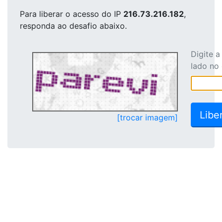
Para liberar o acesso
do IP
216.73.216.182
,
responda ao desafio abaixo.
Digite 
lado no
[trocar imagem]