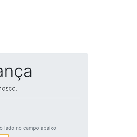
ança
nosco.
ao lado no campo abaixo