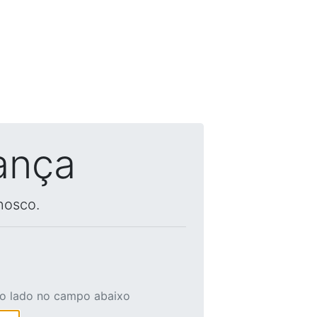
ança
nosco.
ao lado no campo abaixo