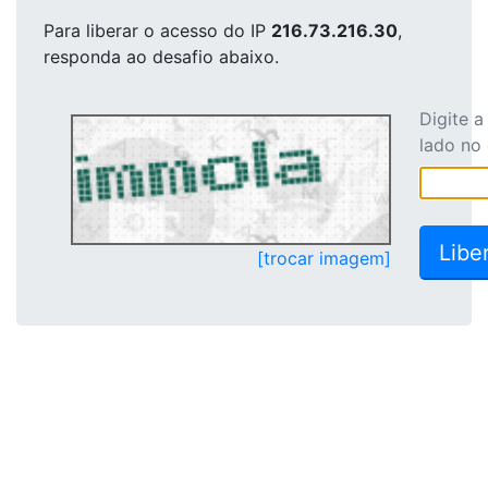
Para liberar o acesso
do IP
216.73.216.30
,
responda ao desafio abaixo.
Digite 
lado no
[trocar imagem]