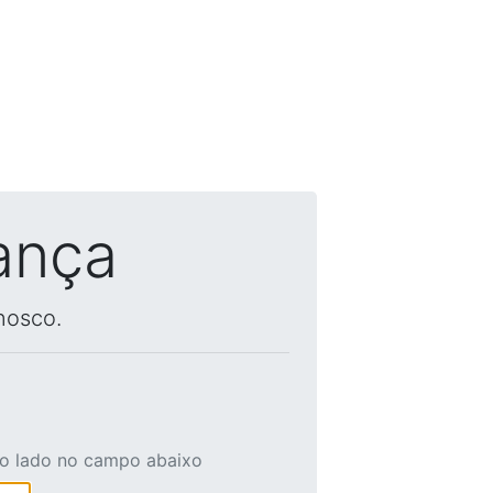
ança
nosco.
ao lado no campo abaixo