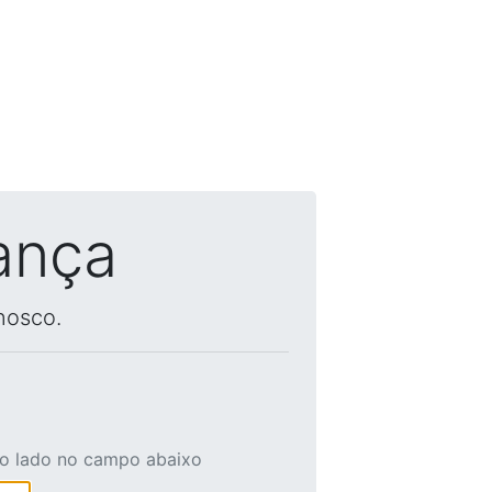
ança
nosco.
ao lado no campo abaixo