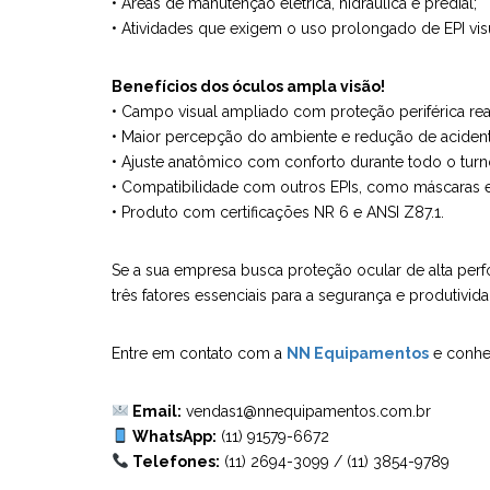
• Áreas de manutenção elétrica, hidráulica e predial;
• Atividades que exigem o uso prolongado de EPI vi
Benefícios dos óculos ampla visão!
• Campo visual ampliado com proteção periférica rea
• Maior percepção do ambiente e redução de acidentes
• Ajuste anatômico com conforto durante todo o turn
• Compatibilidade com outros EPIs, como máscaras e
• Produto com certificações NR 6 e ANSI Z87.1.
Se a sua empresa busca proteção ocular de alta per
três fatores essenciais para a segurança e produtivida
Entre em contato com a
NN Equipamentos
e conheç
Email:
vendas1@nnequipamentos.com.br
WhatsApp:
(11) 91579-6672
Telefones:
(11) 2694-3099
/
(11) 3854-9789