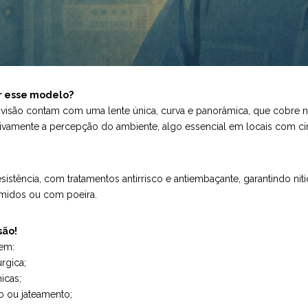
er esse modelo?
 visão contam com uma lente única, curva e panorâmica, que cobre nã
cativamente a percepção do ambiente, algo essencial em locais com
esistência, com tratamentos antirrisco e antiembaçante, garantindo 
midos ou com poeira.
são!
 em:
úrgica;
icas;
 ou jateamento;