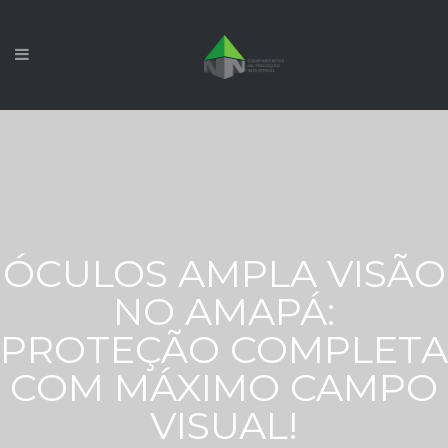
ÓCULOS AMPLA VISÃO
NO AMAPÁ:
PROTEÇÃO COMPLETA
COM MÁXIMO CAMPO
VISUAL!