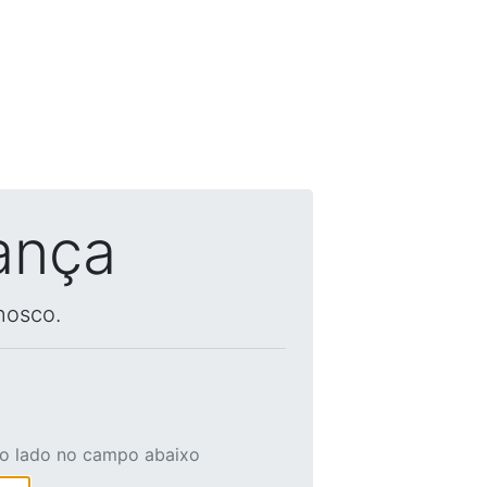
ança
nosco.
ao lado no campo abaixo