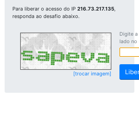
Para liberar o acesso
do IP
216.73.217.135
,
responda ao desafio abaixo.
Digite 
lado no
[trocar imagem]