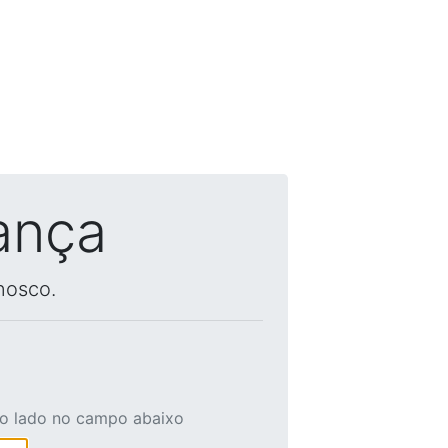
ança
nosco.
ao lado no campo abaixo