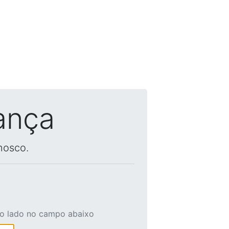
ança
nosco.
ao lado no campo abaixo