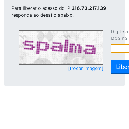
Para liberar o acesso
do IP
216.73.217.139
,
responda ao desafio abaixo.
Digite 
lado no
[trocar imagem]