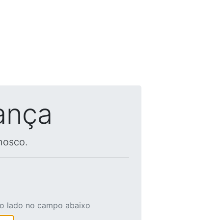
ança
nosco.
ao lado no campo abaixo