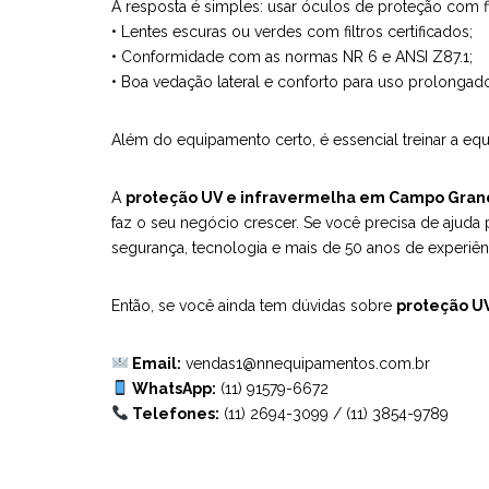
A resposta é simples: usar óculos de proteção com f
• Lentes escuras ou verdes com filtros certificados;
• Conformidade com as normas NR 6 e ANSI Z87.1;
• Boa vedação lateral e conforto para uso prolongad
Além do equipamento certo, é essencial treinar a equ
A
proteção UV e infravermelha em Campo Gra
faz o seu negócio crescer. Se você precisa de ajuda 
segurança, tecnologia e mais de 50 anos de experiênc
Então, se você ainda tem dúvidas sobre
proteção U
Email:
vendas1@nnequipamentos.com.br
WhatsApp:
(11) 91579-6672
Telefones:
(11) 2694-3099
/
(11) 3854-9789