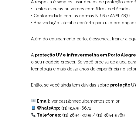
A resposta é simples: usar óculos de proteção com f
• Lentes escuras ou verdes com filtros certificados;
• Conformidade com as normas NR 6 e ANSI Z87.1;
• Boa vedação lateral e conforto para uso prolongad
Além do equipamento certo, é essencial treinar a equ
A
proteção UV e infravermelha em Porto Alegr
o seu negócio crescer. Se você precisa de ajuda par
tecnologia e mais de 50 anos de experiência no setor
Então, se você ainda tem dúvidas sobre
proteção U
Email:
vendas1@nnequipamentos.com.br
WhatsApp:
(11) 91579-6672
Telefones:
(11) 2694-3099
/
(11) 3854-9789