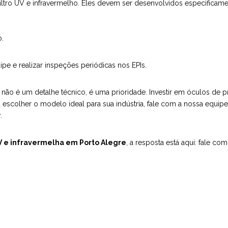
iltro UV e infravermelho. Eles devem ser desenvolvidos especificamen
o.
ipe e realizar inspeções periódicas nos EPIs.
e
não é um detalhe técnico, é uma prioridade. Investir em óculos de 
a escolher o modelo ideal para sua indústria, fale com a nossa equip
.
V e infravermelha em Porto Alegre
, a resposta está aqui: fale co