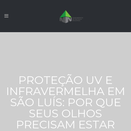
PROTEÇÃO UV E
INFRAVERMELHA EM
SÃO LUÍS: POR QUE
SEUS OLHOS
PRECISAM ESTAR