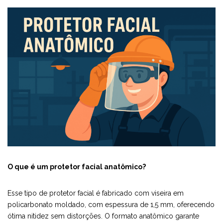
O que é um protetor facial anatômico?
Esse tipo de protetor facial é fabricado com viseira em
policarbonato moldado, com espessura de 1,5 mm, oferecendo
ótima nitidez sem distorções. O formato anatômico garante