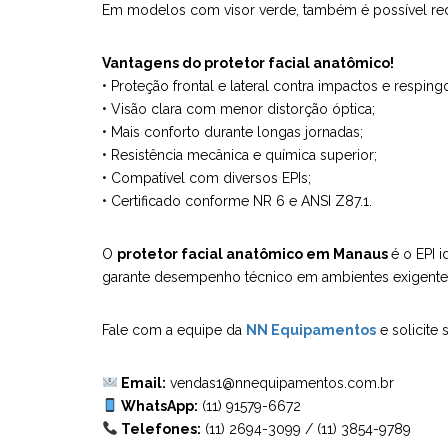
Em modelos com visor verde, também é possível reduz
Vantagens do protetor facial anatômico!
• Proteção frontal e lateral contra impactos e resping
• Visão clara com menor distorção óptica;
• Mais conforto durante longas jornadas;
• Resistência mecânica e química superior;
• Compatível com diversos EPIs;
• Certificado conforme NR 6 e ANSI Z87.1.
O
protetor facial anatômico em Manaus
é o EPI 
garante desempenho técnico em ambientes exigente
Fale com a equipe da
NN Equipamentos
e solicite
Email:
vendas1@nnequipamentos.com.br
WhatsApp:
(11) 91579-6672
Telefones:
(11) 2694-3099
/
(11) 3854-9789