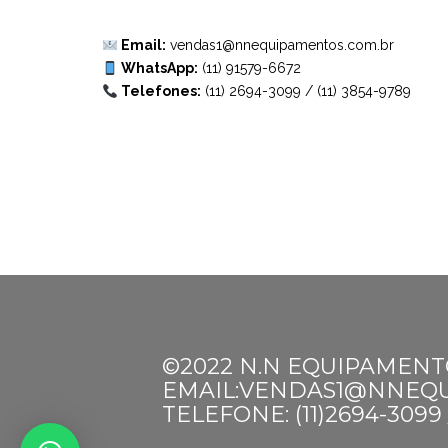
Email:
vendas1@nnequipamentos.com.br
WhatsApp:
(11) 91579-6672
Telefones:
(11) 2694-3099
/
(11) 3854-9789
©2022 N.N EQUIPAMENT
EMAIL:VENDAS1@NNEQ
TELEFONE: (11)2694-3099 /