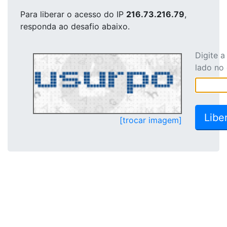
Para liberar o acesso
do IP
216.73.216.79
,
responda ao desafio abaixo.
Digite 
lado no
[trocar imagem]